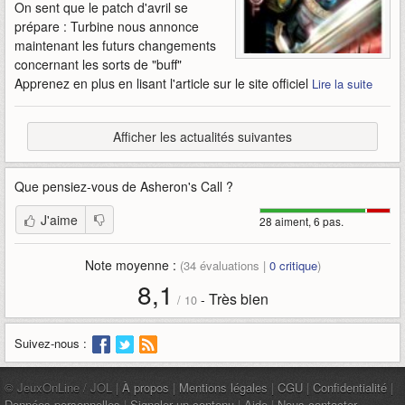
On sent que le patch d'avril se
prépare : Turbine nous annonce
maintenant les futurs changements
concernant les sorts de "buff"
Apprenez en plus en lisant l'article sur le site officiel
Lire la suite
Afficher les actualités suivantes
Que pensiez-vous de
Asheron's Call
?
J'aime
28 aiment, 6 pas.
Note moyenne :
(
34
évaluations |
0
critique
)
8,1
Très bien
-
/
10
Suivez-nous :
© JeuxOnLine / JOL |
À propos
|
Mentions légales
|
CGU
|
Confidentialité
|
Données personnelles
|
Signaler un contenu
|
Aide
|
Nous contacter