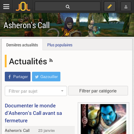
Asheron's Call
Dernières actualités
Plus populaires
Actualités
Partager
Gazouiller
Filtrer par catégorie
Filtrer par sujet
Documenter le monde
d'Asheron's Call avant sa
fermeture
Asheron's Call
23 janvier 2017