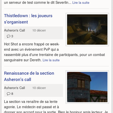
un serveur de test comme le dit Severlin...
Lire la suite
Thistledown : les joueurs
s'organisent
Asheron's Call
10 décembre 2012
3
Hot Shot a encore frappé ce week-
end avec un évènement PvP qui a
rassemblé plus d'une trentaine de participants, pour un combat
sanguinaire sur Dereth.
Lire la suite
Renaissance de la section
Asheron's call
Asheron's Call
10 décembre 2012
8
La section va renaître de sa lente
agonie. Le médecin est passé et à
donner son accord pour la sortie. Bien le bonjour amis lecteur. Je