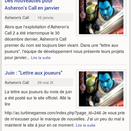
Des nouveautés pour
Asheron's Call en janvier
Asheron's Call
16 janvier 2006
Alors que l'exploitation d'Asheron's
Call 2 a été interrompue le 30
décembre dernier, Asheron's Call
premier du nom est toujours bien vivant. Dans une "lettre aux
joueurs", l'équipe de développement nous présente leurs projets
pour janvier...
Lire la suite
Juin : "Lettre aux joueurs"
Asheron's Call
29 mai 2004
La lettre aux joueurs du mois de juin
a été posté sur le site officiel. Allé la
lire
http://ac.turbinegames.com/index.php?page_id=246 Je vous prie
de m'excuser pour le manque de nouvelles. J'ai un peu du mal à
maintenir le site à jour en ce moment.
Lire la suite