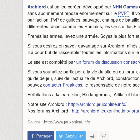
Archlord
est un jeu coréen développé par
NHN Games
e
sans abonnement repose énormément sur le
PVP
. Il 
par faction, PvP de guildes, sauvage, champs de bataill
différentes races comme les Humains, les Orcs et les El
Prenez les armes, levez une armée. Soyez le plus fort et
Si vous désirez en savoir davantage sur Archlord, n'hés
Il a pour but de rassembler toutes les informations sur le 
Le site est complété par
un forum de discussion consacr
Si vous souhaitez participer à la vie du site ou du forum,
guide de jeu, suivi de l'actualité de Archlord, construct
pouvez
contacter Freakless
, le responsable de notre sect
Félicitations à kalean, kibu, Ricdangerous, -Attila- et b
Notre site Archlord :
http://archlord.jeuxonline.info/
Nos forums Archlord :
http://archlord.jeuxonline.info/foru
Source :
http://www.jeuxonline.info
Partager
Gazouiller