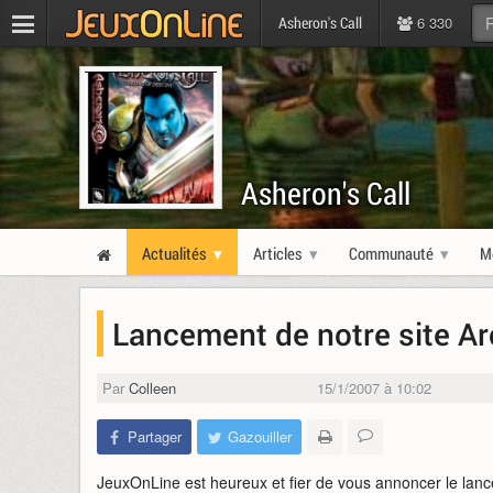
6 330
Asheron's Call
Asheron's Call
Actualités
Articles
Communauté
M
Lancement de notre site Ar
Par
Colleen
15/1/2007 à 10:02
Partager
Gazouiller
JeuxOnLine est heureux et fier de vous annoncer le la