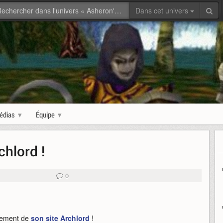
Dans cet univers
édias
Équipe
chlord !
0
ncement de
son site Archlord
!