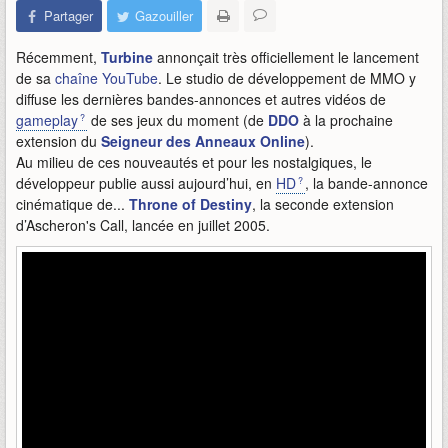
Partager
Gazouiller
Récemment,
Turbine
annonçait très officiellement le lancement
de sa
chaîne YouTube
. Le studio de développement de MMO y
diffuse les dernières bandes-annonces et autres vidéos de
gameplay
de ses jeux du moment (de
DDO
à la prochaine
extension du
Seigneur des Anneaux Online
).
Au milieu de ces nouveautés et pour les nostalgiques, le
développeur publie aussi aujourd’hui, en
HD
, la bande-annonce
cinématique de...
Throne of Destiny
, la seconde extension
d’Ascheron's Call, lancée en juillet 2005.