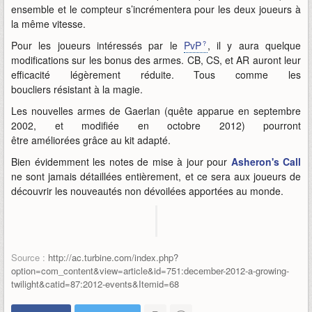
ensemble et le compteur s’incrémentera pour les deux joueurs à
la même vitesse.
Pour les joueurs intéressés par le
PvP
, il y aura quelque
modifications sur les bonus des armes. CB, CS, et AR auront leur
efficacité légèrement réduite. Tous comme les
boucliers résistant à la magie.
Les nouvelles armes de Gaerlan (quête apparue en septembre
2002, et modifiée en octobre 2012) pourront
être améliorées grâce au kit adapté.
Bien évidemment les notes de mise à jour pour
Asheron's Call
ne sont jamais détaillées entièrement, et ce sera aux joueurs de
découvrir les nouveautés non dévoilées apportées au monde.
Source :
http://ac.turbine.com/index.php?
option=com_content&view=article&id=751:december-2012-a-growing-
twilight&catid=87:2012-events&Itemid=68