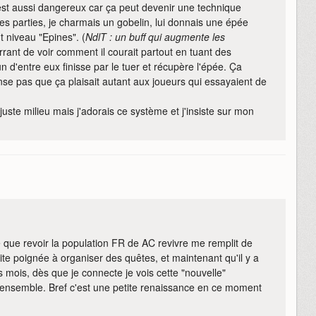
est aussi dangereux car ça peut devenir une technique
es parties, je charmais un gobelin, lui donnais une épée
t niveau "Epines". (
NdlT : un buff qui augmente les
arrant de voir comment il courait partout en tuant des
 d'entre eux finisse par le tuer et récupère l'épée. Ça
e pas que ça plaisait autant aux joueurs qui essayaient de
ste milieu mais j'adorais ce système et j'insiste sur mon
ire que revoir la population FR de AC revivre me remplit de
ite poignée à organiser des quêtes, et maintenant qu'il y a
s mois, dès que je connecte je vois cette "nouvelle"
r ensemble. Bref c'est une petite renaissance en ce moment