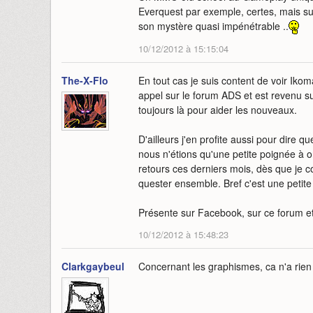
Everquest par exemple, certes, mais su
son mystère quasi impénétrable ..
10/12/2012 à 15:15:04
The-X-Flo
En tout cas je suis content de voir Ikom
appel sur le forum ADS et est revenu sur 
toujours là pour aider les nouveaux.
D'ailleurs j'en profite aussi pour dire 
nous n'étions qu'une petite poignée à o
retours ces derniers mois, dès que je co
quester ensemble. Bref c'est une petite
Présente sur Facebook, sur ce forum et 
10/12/2012 à 15:48:23
Clarkgaybeul
Concernant les graphismes, ca n'a rien à