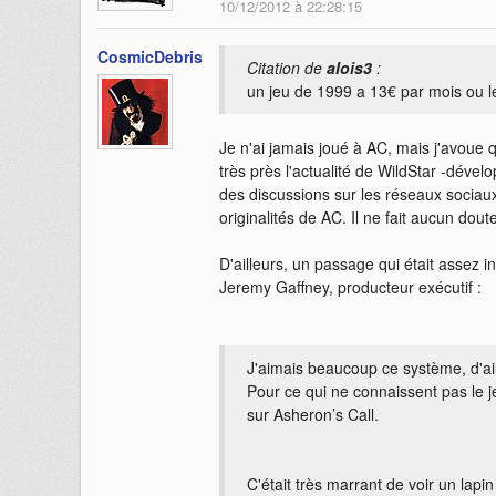
10/12/2012 à 22:28:15
CosmicDebris
Citation de
alois3
:
un jeu de 1999 a 13€ par mois ou le
Je n'ai jamais joué à AC, mais j'avoue 
très près l'actualité de WildStar -déve
des discussions sur les réseaux sociau
originalités de AC. Il ne fait aucun dou
D'ailleurs, un passage qui était assez i
Jeremy Gaffney, producteur exécutif :
J'aimais beaucoup ce système, d'ail
Pour ce qui ne connaissent pas le je
sur Asheron’s Call.
C'était très marrant de voir un lapi