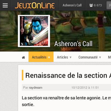
6 673
Asheron's Call
Asheron's Call
Actualités
Articles
Communauté
M
Renaissance de la section 
Par
raydream
10/12/2012 à 11:51
La section va renaître de sa lente agonie. Le 
sortie.