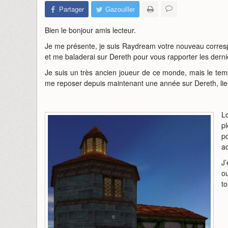
Partager
Gazouiller
Bien le bonjour amis lecteur.
Je me présente, je suis Raydream votre nouveau corre
et me baladerai sur Dereth pour vous rapporter les derni
Je suis un très ancien joueur de ce monde, mais le temps
me reposer depuis maintenant une année sur Dereth, lie
Lo
pl
p
ac
J’
ou
to