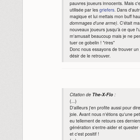
pauvres joueurs innocents. Mais c'
utilisée par les
griefers
. Dans d'autr
magique et lui mettais mon buff hau
dommages d'une arme)
. C'était m
nouveaux joueurs jusqu'à ce que l'un
m'amusait beaucoup mais je ne pens
tuer ce gobelin ! *rires*
Donc nous essayons de trouver un ju
désir de le retrouver.
Citation de
The-X-Flo
:
(...)
D'ailleurs j'en profite aussi pour d
joie. Avant nous n'étions qu'une pet
eu tellement de retours ces dernier
génération s'entre-aider et queste
et c'est positif !