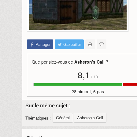
Partager
Gazouiller
Que pensiez-vous de
Asheron's Call
?
8,1
/
10
28 aiment, 6 pas
Sur le même sujet :
Général
Asheron's Call
Thématiques :