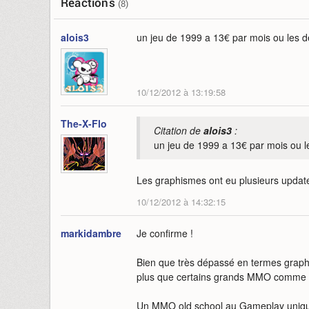
Réactions
(8)
alois3
un jeu de 1999 a 13€ par mois ou les dé
10/12/2012 à 13:19:58
The-X-Flo
Citation de
alois3
:
un jeu de 1999 a 13€ par mois ou le
Les graphismes ont eu plusieurs update
10/12/2012 à 14:32:15
markidambre
Je confirme !
Bien que très dépassé en termes graphi
plus que certains grands MMO comme 
Un MMO old school au Gameplay unique e