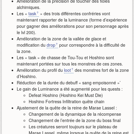
Amélioration de la précision de toucher des fioles
alchimiques.
Les «
task
» des trois différentes confréries vont
maintenant rapporter de la luminance (forme d’expérience
pour gagner des améliorations pour son personnage après
le lvl 200).
Amélioration de la zone de la vallée de glace et
modification du
drop
pour correspondre à la difficulté de
la zone.
Les « task » de chasse de Tou-Tou et Hoshino sont
maintenant portées sur tous les monstres de ces zones.
Amélioration du profil du
loot
des monstres fort de la zone
d’Hoshino.
Réduction de la durée du debuff « sang empoisonné »’
Le gain de Luminance a été augmenté pour les quests :
Defeat Hoshino (Hoshino Kei Must Die)
Hoshino Fortress Infiltration quête chain
Ajustement de la quête de la reine de Marae Lassel :
Changement de la dynamique de la récompense
Changement de l’entrée de la zone du boss final
Les créatures seront toujours sur le plateau de
Marae Lassel, même lorsque la quête de la reine est